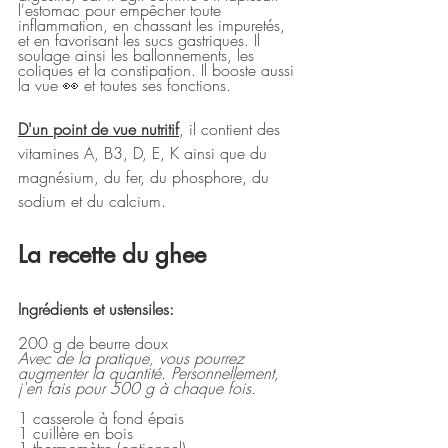
l'estomac pour empêcher toute 
inflammation, en chassant les impuretés, 
et en favorisant les sucs gastriques. Il
soulage ainsi les ballonnements, les 
coliques et la constipation. Il booste aussi 
la vue 👀 et toutes ses fonctions.
D'un point de vue nutritif
, il contient des 
vitamines A, B3, D, E, K ainsi que du 
magnésium, du fer, du phosphore, du 
sodium et du calcium.
La recette du ghee
Ingrédients et ustensiles:
200 g de beurre doux
Avec de la pratique, vous pourrez 
augmenter la quantité. Personnellement, 
j'en fais pour 500 g à chaque fois.
1 casserole à fond épais
1 cuillère en bois