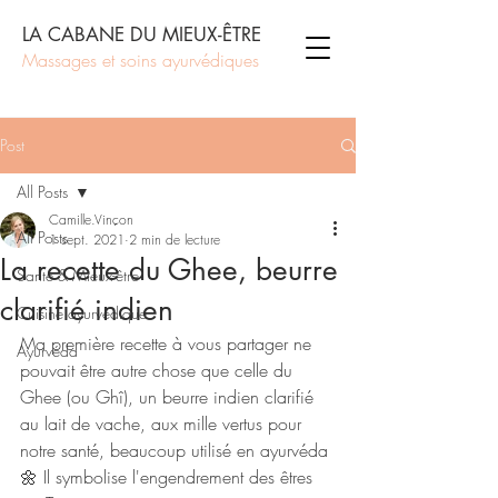
LA CABANE DU MIEUX-ÊTRE
Massages et soins ayurvédiques
Post
All Posts
Camille.Vinçon
All Posts
1 sept. 2021
2 min de lecture
La recette du Ghee, beurre
Santé & Mieux-être
clarifié indien
Cuisine ayurvédique
Ma première recette à vous partager ne 
Ayurvéda
pouvait être autre chose que celle du 
Ghee (ou Ghî), un beurre indien clarifié 
au lait de vache, aux mille vertus pour 
notre santé, beaucoup utilisé en ayurvéda 
🌼 Il symbolise l'engendrement des êtres 