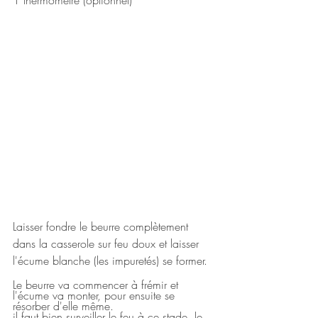
1 thermomètre (optionnel)
Laisser fondre le beurre complètement 
dans la casserole sur feu doux et laisser 
l'écume blanche (les impuretés) se former.
Le beurre va commencer à frémir et 
l'écume va monter, pour ensuite se 
résorber d'elle même. 
il faut bien surveiller le feu à ce stade, le 