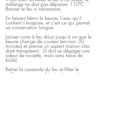
mélange ne doit pas dépasser 110°C. 
Baisser le feu si nécessaire.
En faisant frémir le beurre, L'eau qu'il 
contient s'évapore, et c'est ce qui permet 
sa conservation longue. 
Laisser cuire à feu doux jusqu'à ce que le 
beurre change de couleur (environ 30 
minutes) et prenne un aspect marron clair 
doré transparent,  (il doit se dégager une 
odeur de noisette, mais sans trace de 
brûlé). 
Retirer la casserole du feu et filtrer le 
mélange avec un chinois et un papier 
absorbant. 
Remplir dans des pots en verre. Conserver 
le ghee à température ambiante (pas au 
frigo, sinon il va prendre l'humidité et 
moisir).
Bon appétit!