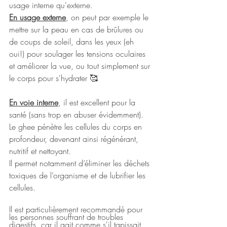
usage interne qu'externe.
En usage externe
, on peut par exemple le 
mettre sur la peau en cas de brûlures ou 
de coups de soleil, dans les yeux (eh 
oui!) pour soulager les tensions oculaires 
et améliorer la vue, ou tout simplement sur 
le corps pour s'hydrater 🥰
En voie interne
, il est excellent pour la 
santé (sans trop en abuser évidemment). 
Le ghee pénètre les cellules du corps en 
profondeur, devenant ainsi régénérant, 
nutritif et nettoyant. 
Il permet notamment d’éliminer les déchets 
toxiques de l’organisme et de lubrifier les 
cellules. 
Il est particulièrement recommandé pour 
les personnes souffrant de troubles 
digestifs, car il agit 
comme s'il tapissait 