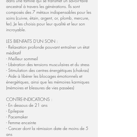
dans une famille qui se transmet un savoir-faire
ancestral à travers les générations. Ils sont
composés des 7 métaux indispensables pour les
soins (cuivre, étain, argent, or, plomb, mercure,
fer). Je les choisis pour leur qualité et leur son
incroyable.
LES BIENFAITS D'UN SOIN :
- Relaxation profonde pouvant entraîner un état
méditatif
- Meilleur sommeil
- Libération des tensions musculaires et du stress
- Stimulation des centres énergétiques (chakras)
- Aide à libérer les blocages émotionnels et
énergétiques, ainsi que les mémoires karmiques
(mémoires et blessures de vies passées)
CONTRE-INDICATIONS :
- En dessous de 21 ans
- Epilepsie
- Pacemaker
- Femme enceinte
- Cancer dont la rémission date de moins de 5
ans