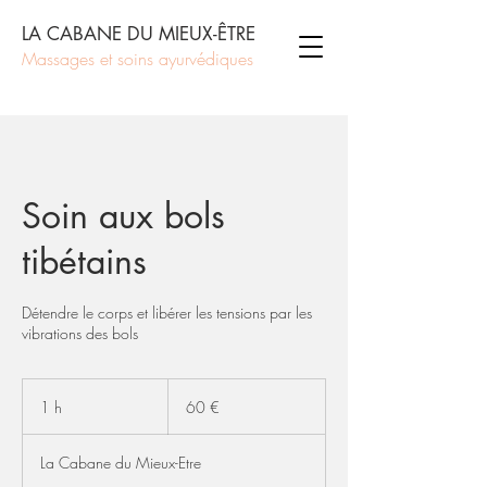
LA CABANE DU MIEUX-ÊTRE
Massages et soins ayurvédiques
Soin aux bols
tibétains
Détendre le corps et libérer les tensions par les
vibrations des bols
60
euros
1 h
1
60 €
La Cabane du Mieux-Etre