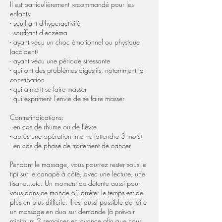
Il est particulièrement recommandé pour les
enfants:
- souffrant d'hyperactivité
- souffrant d'eczéma
- ayant vécu un choc émotionnel ou physique
(accident)
- ayant vécu une période stressante
- qui ont des problèmes digestifs, notamment la
constipation
- qui aiment se faire masser
- qui expriment l'envie de se faire masser
Contre-indications:
- en cas de rhume ou de fièvre
- après une opération interne (attendre 3 mois)
- en cas de phase de traitement de cancer
Pendant le massage, vous pourrez rester sous le
tipi sur le canapé à côté, avec une lecture, une
tisane...etc. Un moment de détente aussi pour
vous dans ce monde où arrêter le temps est de
plus en plus difficile. Il est aussi possible de faire
un massage en duo sur demande (à prévoir
minimum 2 semaines en avance afin que nous