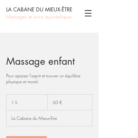
LA CABANE DU MIEUX-ÊTRE
Massages et soins ayurvédiques
Massage enfant
Pour apaiser l'esprit et trouver un équilibre
physique et moral.
60
euros
1 h
1
60 €
La Cabane du Mieux-Etre